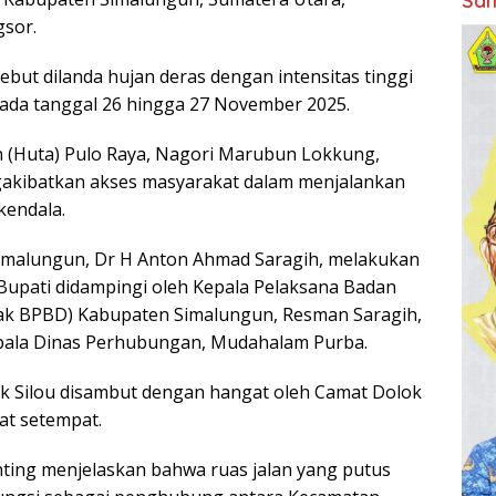
Sam
gsor.
rsebut dilanda hujan deras dengan intensitas tinggi
 pada tanggal 26 hingga 27 November 2025.
un (Huta) Pulo Raya, Nagori Marubun Lokkung,
gakibatkan akses masyarakat dalam menjalankan
kendala.
 Simalungun, Dr H Anton Ahmad Saragih, melakukan
 Bupati didampingi oleh Kepala Pelaksana Badan
ak BPBD) Kabupaten Simalungun, Resman Saragih,
Kepala Dinas Perhubungan, Mudahalam Purba.
k Silou disambut dengan hangat oleh Camat Dolok
kat setempat.
nting menjelaskan bahwa ruas jalan yang putus