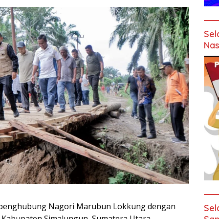
Sel
Nas
an penghubung Nagori Marubun Lokkung dengan
Sel
, Kabupaten Simalungun, Sumatera Utara,