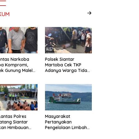
KUM
antas Narkoba
Polsek Siantar
pa Kompromi,
Martoba Cek TKP
ek Gunung Malela
Adanya Warga Tidak
nkan Pria Bawa
Sadarkan Diri
 di Nagori
ngsari
Lantas Polres
Masyarakat
tang Siantar
Pertanyakan
ikan Himbauan
Pengelolaan Limbah
Edukasi Lalu
KMP Tao Toba, PT
as di SMP Negeri 9
Gunung Hijau Mega