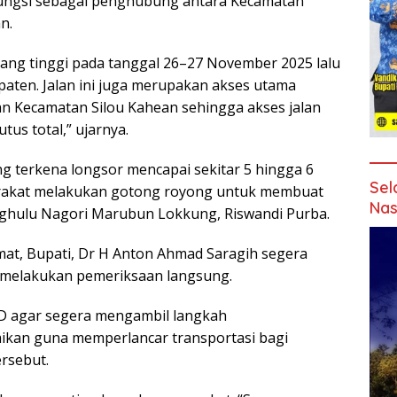
ungsi sebagai penghubung antara Kecamatan
n.
 yang tinggi pada tanggal 26–27 November 2025 lalu
upaten. Jalan ini juga merupakan akses utama
n Kecamatan Silou Kahean sehingga akses jalan
tus total,” ujarnya.
g terkena longsor mencapai sekitar 5 hingga 6
Sel
arakat melakukan gotong royong untuk membuat
Nas
enghulu Nagori Marubun Lokkung, Riswandi Purba.
mat, Bupati, Dr H Anton Ahmad Saragih segera
k melakukan pemeriksaan langsung.
D agar segera mengambil langkah
kan guna memperlancar transportasi bagi
ersebut.