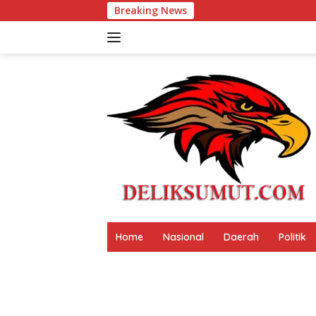
Langsung
Breaking News
Festival Tao Toba Jou 
ke
konten
Home
Nasional
Daerah
Politik