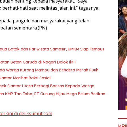
mbauan penting kepada masyarakat. “Saya
hati-hati saat melintas jalan ini,” tegasnya.
epada pangulu dan masyarakat yang telah
batan sementara.(PN)
daya Batak dan Pariwisata Samosir, UMKM Siap Tembus
n Beton Garuda di Nagori Dolok Ilir I
pada Warga Kurang Mampu dan Bendera Merah Putih
antar Marihat Bakti Sosial
sek Siantar Utara Berbagi Bansos Kepada Warga
ah KMP Tao Toba, PT Gunung Hijau Mega Belum Berikan
terkini di deliksumut.com
KRI