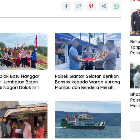
Ber
Tan
Pols
Ama
Sabu
Kara
olok Batu Nanggar
Polsek Siantar Selatan Berikan
n Jembatan Beton
Bansos kepada Warga Kurang
 Nagori Dolok Ilir I
Mampu dan Bendera Merah
Putih
Bha
Pols
Mar
Warg
Reha