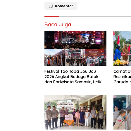
Komentar
Baca Juga
Festival Tao Toba Jou Jou
Camat D
2026 Angkat Budaya Batak
Resmika
dan Pariwisata Samosir, UMKM
Garuda di
Siap Tembus Pasar Lebih Luas