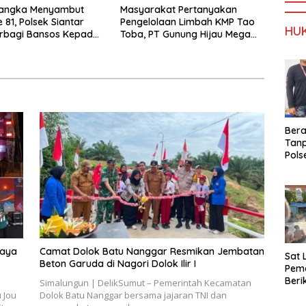
angka Menyambut
Masyarakat Pertanyakan
 81, Polsek Siantar
Pengelolaan Limbah KMP Tao
HU
erbagi Bansos Kepada
Toba, PT Gunung Hijau Mega
Belum Berikan Penjelasan
Resmi
Ber
Tan
Pols
Ama
Sabu
Kara
daya
Camat Dolok Batu Nanggar Resmikan Jembatan
Sat 
Beton Garuda di Nagori Dolok Ilir I
Pema
Ber
Simalungun | DelikSumut – Pemerintah Kecamatan
dan 
 Jou
Dolok Batu Nanggar bersama jajaran TNI dan
Lint