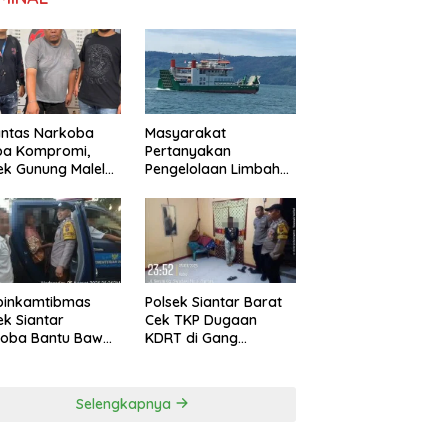
antas Narkoba
Masyarakat
pa Kompromi,
Pertanyakan
ek Gunung Malela
Pengelolaan Limbah
nkan Pria Bawa
KMP Tao Toba, PT
 di Nagori
Gunung Hijau Mega
ngsari
Belum Berikan
Penjelasan Resmi
binkamtibmas
Polsek Siantar Barat
ek Siantar
Cek TKP Dugaan
toba Bantu Bawa
KDRT di Gang
a ke Pusat
Swadaya
bilitasi
Selengkapnya