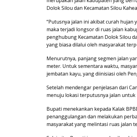
merupakan jalan kabupaten yang berf
Dolok Silou dan Kecamatan Silou Kahea
“Putusnya jalan ini akibat curah hujan
maka terjadi longsor di ruas jalan kab
penghubung Kecamatan Dolok Silou da
yang biasa dilalui oleh masyarakat terpu
Menurutnya, panjang segmen jalan yan
meter. Untuk sementara waktu, masy
jembatan kayu, yang diinisiasi oleh P
Setelah mendengar penjelasan dari Ca
menuju lokasi terputusnya jalan untu
Bupati menekankan kepada Kalak BPB
penanggulangan dan melakukan perbai
masyarakat yang melintasi ruas jalan t