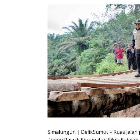
Simalungun | DelikSumut – Ruas jal
Tinggi Raja di Kecamatan Silou Kahean