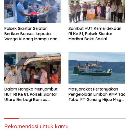
Polsek Siantar Selatan
Sambut HUT Kemerdekaan
Berikan Bansos kepada
RI Ke 81, Polsek Siantar
Warga Kurang Mampu dan
Marihat Bakti Sosial
Bendera Merah Putih
Dalam Rangka Menyambut
Masyarakat Pertanyakan
HUT RI Ke 81, Polsek Siantar
Pengelolaan Limbah KMP Tao
Utara Berbagi Bansos
Toba, PT Gunung Hijau Mega
Kepada Warga
Belum Berikan Penjelasan
Resmi
Rekomendasi untuk kamu