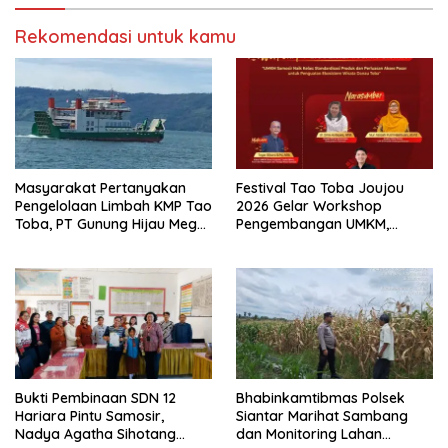
Rekomendasi untuk kamu
Masyarakat Pertanyakan
Festival Tao Toba Joujou
Pengelolaan Limbah KMP Tao
2026 Gelar Workshop
Toba, PT Gunung Hijau Mega
Pengembangan UMKM,
Belum Berikan Penjelasan
Dorong Produk Lokal
Resmi
Samosir Naik Kelas
Bukti Pembinaan SDN 12
Bhabinkamtibmas Polsek
Hariara Pintu Samosir,
Siantar Marihat Sambang
Nadya Agatha Sihotang
dan Monitoring Lahan