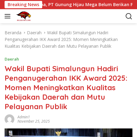
L
 Tao Toba, PT Gunung Hijau Mega Belum Berikan Penjelasan R
Breaking News
a
n
g
s
Beranda
Daerah
Wakil Bupati Simalungun Hadiri
u
Penganugerahan IKK Award 2025: Momen Meningkatkan
n
Kualitas Kebijakan Daerah dan Mutu Pelayanan Publik
g
k
Daerah
e
Wakil Bupati Simalungun Hadiri
k
Penganugerahan IKK Award 2025:
o
n
Momen Meningkatkan Kualitas
t
Kebijakan Daerah dan Mutu
e
n
Pelayanan Publik
Admin1
November 25, 2025