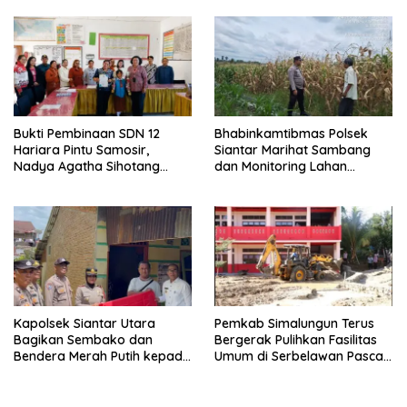
Resmi
Samosir Naik Kelas
Bukti Pembinaan SDN 12
Bhabinkamtibmas Polsek
Hariara Pintu Samosir,
Siantar Marihat Sambang
Nadya Agatha Sihotang
dan Monitoring Lahan
Wakili Sumut di FlS3N
Jagung Petani Binaan
Cabang Menyanyi Solo
Kapolsek Siantar Utara
Pemkab Simalungun Terus
Bagikan Sembako dan
Bergerak Pulihkan Fasilitas
Bendera Merah Putih kepada
Umum di Serbelawan Pasca
Warga Sambut HUT
Banjir
Kemerdekaan RI ke 81