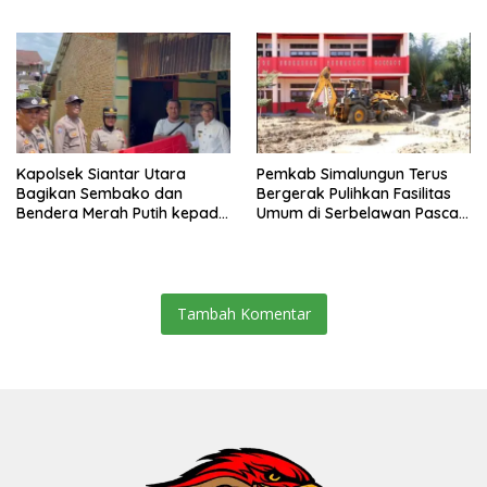
Wakili Sumut di FlS3N
Jagung Petani Binaan
Cabang Menyanyi Solo
Kapolsek Siantar Utara
Pemkab Simalungun Terus
Bagikan Sembako dan
Bergerak Pulihkan Fasilitas
Bendera Merah Putih kepada
Umum di Serbelawan Pasca
Warga Sambut HUT
Banjir
Kemerdekaan RI ke 81
Tambah Komentar