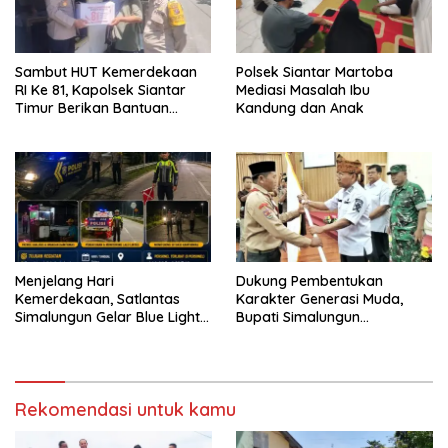
Sambut HUT Kemerdekaan
Polsek Siantar Martoba
RI Ke 81, Kapolsek Siantar
Mediasi Masalah Ibu
Timur Berikan Bantuan
Kandung dan Anak
Sembako kepada Warga
Kurang Mampu
Menjelang Hari
Dukung Pembentukan
Kemerdekaan, Satlantas
Karakter Generasi Muda,
Simalungun Gelar Blue Light
Bupati Simalungun
Patrol Antisipasi Balap Liar
Berangkatkan 38 Anggota
dan Begal di Jalur Siantar-
Pramuka Ikuti Jamnas XII
Saribudolok
Tahun 2026
Rekomendasi untuk kamu