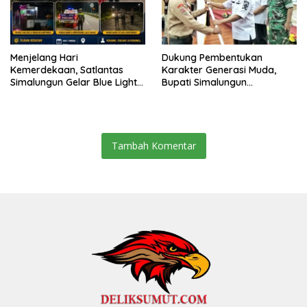
Menjelang Hari
Dukung Pembentukan
Kemerdekaan, Satlantas
Karakter Generasi Muda,
Simalungun Gelar Blue Light
Bupati Simalungun
Patrol Antisipasi Balap Liar
Berangkatkan 38 Anggota
dan Begal di Jalur Siantar-
Pramuka Ikuti Jamnas XII
Saribudolok
Tahun 2026
Tambah Komentar