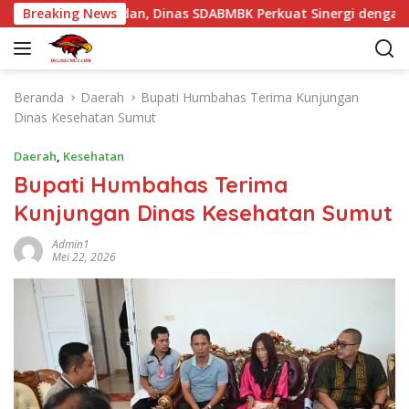
L
tur Kota Medan, Dinas SDABMBK Perkuat Sinergi dengan Kecam
Breaking News
a
n
g
s
Beranda
Daerah
Bupati Humbahas Terima Kunjungan
u
Dinas Kesehatan Sumut
n
g
Daerah
,
Kesehatan
k
Bupati Humbahas Terima
e
Kunjungan Dinas Kesehatan Sumut
k
o
Admin1
n
Mei 22, 2026
t
e
n