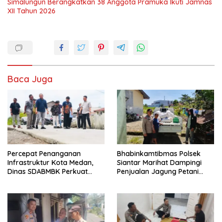
Simalungun Berangkatkan 38 Anggota Pramuka Ikuti Jamnas
XII Tahun 2026
Baca Juga
Percepat Penanganan
Bhabinkamtibmas Polsek
Infrastruktur Kota Medan,
Siantar Marihat Dampingi
Dinas SDABMBK Perkuat
Penjualan Jagung Petani
Sinergi dengan Kecamatan
Binaan ke Bulog