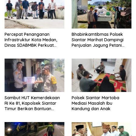
Percepat Penanganan
Bhabinkamtibmas Polsek
Infrastruktur Kota Medan,
Siantar Marihat Dampingi
Dinas SDABMBK Perkuat
Penjualan Jagung Petani
Sinergi dengan Kecamatan
Binaan ke Bulog
Sambut HUT Kemerdekaan
Polsek Siantar Martoba
RI Ke 81, Kapolsek Siantar
Mediasi Masalah Ibu
Timur Berikan Bantuan
Kandung dan Anak
Sembako kepada Warga
Kurang Mampu