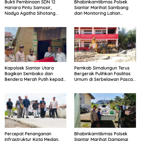
Bukti Pembinaan SDN 12
Bhabinkamtibmas Polsek
Hariara Pintu Samosir,
Siantar Marihat Sambang
Nadya Agatha Sihotang
dan Monitoring Lahan
Wakili Sumut di FlS3N
Jagung Petani Binaan
Cabang Menyanyi Solo
Kapolsek Siantar Utara
Pemkab Simalungun Terus
Bagikan Sembako dan
Bergerak Pulihkan Fasilitas
Bendera Merah Putih kepada
Umum di Serbelawan Pasca
Warga Sambut HUT
Banjir
Kemerdekaan RI ke 81
Percepat Penanganan
Bhabinkamtibmas Polsek
Infrastruktur Kota Medan,
Siantar Marihat Dampingi