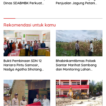
Dinas SDABMBK Perkuat
Penjualan Jagung Petani
Sinergi dengan Kecamatan
Binaan ke Bulog
Rekomendasi untuk kamu
Bukti Pembinaan SDN 12
Bhabinkamtibmas Polsek
Hariara Pintu Samosir,
Siantar Marihat Sambang
Nadya Agatha Sihotang
dan Monitoring Lahan
Wakili Sumut di FlS3N
Jagung Petani Binaan
Cabang Menyanyi Solo