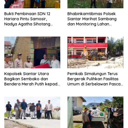
Bukti Pembinaan SDN 12
Bhabinkamtibmas Polsek
Hariara Pintu Samosir,
Siantar Marihat Sambang
Nadya Agatha Sihotang
dan Monitoring Lahan
Wakili Sumut di FlS3N
Jagung Petani Binaan
Cabang Menyanyi Solo
Kapolsek Siantar Utara
Pemkab Simalungun Terus
Bagikan Sembako dan
Bergerak Pulihkan Fasilitas
Bendera Merah Putih kepada
Umum di Serbelawan Pasca
Warga Sambut HUT
Banjir
Kemerdekaan RI ke 81