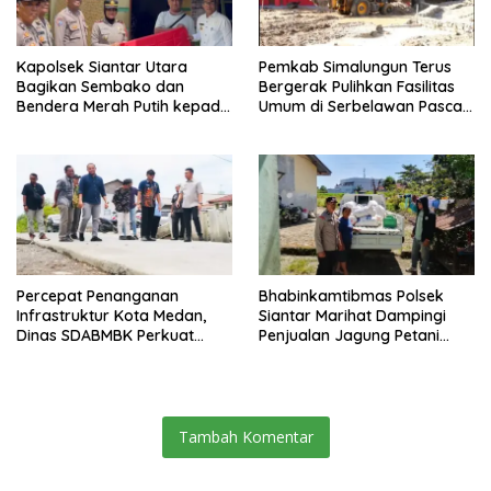
Kapolsek Siantar Utara
Pemkab Simalungun Terus
Bagikan Sembako dan
Bergerak Pulihkan Fasilitas
Bendera Merah Putih kepada
Umum di Serbelawan Pasca
Warga Sambut HUT
Banjir
Kemerdekaan RI ke 81
Percepat Penanganan
Bhabinkamtibmas Polsek
Infrastruktur Kota Medan,
Siantar Marihat Dampingi
Dinas SDABMBK Perkuat
Penjualan Jagung Petani
Sinergi dengan Kecamatan
Binaan ke Bulog
Tambah Komentar