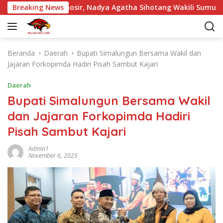
L
a Pintu Samosir, Nadya Agatha Sihotang Wakili Sumut di FlS3N
Breaking News
a
n
g
s
Beranda
Daerah
Bupati Simalungun Bersama Wakil dan
u
Jajaran Forkopimda Hadiri Pisah Sambut Kajari
n
g
Daerah
k
Bupati Simalungun Bersama Wakil
e
dan Jajaran Forkopimda Hadiri
k
o
Pisah Sambut Kajari
n
t
Admin1
November 6, 2025
e
n