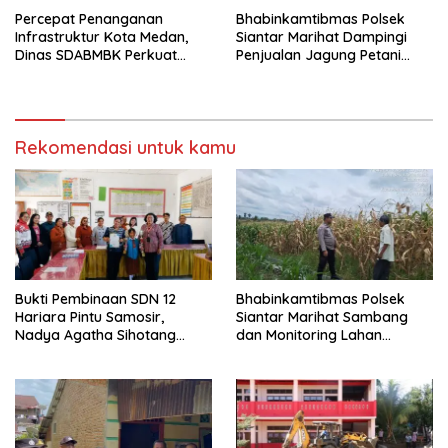
Percepat Penanganan
Bhabinkamtibmas Polsek
Infrastruktur Kota Medan,
Siantar Marihat Dampingi
Dinas SDABMBK Perkuat
Penjualan Jagung Petani
Sinergi dengan Kecamatan
Binaan ke Bulog
Rekomendasi untuk kamu
Bukti Pembinaan SDN 12
Bhabinkamtibmas Polsek
Hariara Pintu Samosir,
Siantar Marihat Sambang
Nadya Agatha Sihotang
dan Monitoring Lahan
Wakili Sumut di FlS3N
Jagung Petani Binaan
Cabang Menyanyi Solo