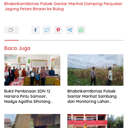
Bhabinkamtibmas Polsek Siantar Marihat Dampingi Penjualan
Jagung Petani Binaan ke Bulog
Baca Juga
Bukti Pembinaan SDN 12
Bhabinkamtibmas Polsek
Hariara Pintu Samosir,
Siantar Marihat Sambang
Nadya Agatha Sihotang
dan Monitoring Lahan
Wakili Sumut di FlS3N
Jagung Petani Binaan
Cabang Menyanyi Solo