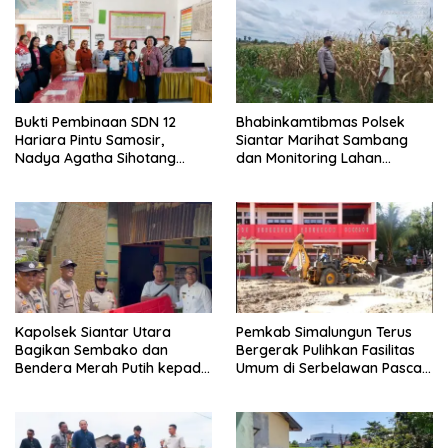
Bukti Pembinaan SDN 12
Bhabinkamtibmas Polsek
Hariara Pintu Samosir,
Siantar Marihat Sambang
Nadya Agatha Sihotang
dan Monitoring Lahan
Wakili Sumut di FlS3N
Jagung Petani Binaan
Cabang Menyanyi Solo
Kapolsek Siantar Utara
Pemkab Simalungun Terus
Bagikan Sembako dan
Bergerak Pulihkan Fasilitas
Bendera Merah Putih kepada
Umum di Serbelawan Pasca
Warga Sambut HUT
Banjir
Kemerdekaan RI ke 81