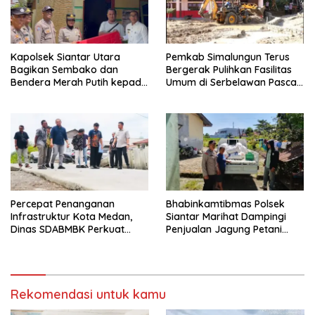
Kapolsek Siantar Utara
Pemkab Simalungun Terus
Bagikan Sembako dan
Bergerak Pulihkan Fasilitas
Bendera Merah Putih kepada
Umum di Serbelawan Pasca
Warga Sambut HUT
Banjir
Kemerdekaan RI ke 81
Percepat Penanganan
Bhabinkamtibmas Polsek
Infrastruktur Kota Medan,
Siantar Marihat Dampingi
Dinas SDABMBK Perkuat
Penjualan Jagung Petani
Sinergi dengan Kecamatan
Binaan ke Bulog
Rekomendasi untuk kamu