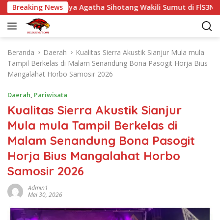
L
ir, Nadya Agatha Sihotang Wakili Sumut di FlS3N Cabang Meny
Breaking News
a
n
g
s
Beranda
Daerah
Kualitas Sierra Akustik Sianjur Mula mula
u
Tampil Berkelas di Malam Senandung Bona Pasogit Horja Bius
n
Mangalahat Horbo Samosir 2026
g
k
Daerah
,
Pariwisata
e
Kualitas Sierra Akustik Sianjur
k
Mula mula Tampil Berkelas di
o
n
Malam Senandung Bona Pasogit
t
Horja Bius Mangalahat Horbo
e
n
Samosir 2026
Admin1
Mei 30, 2026