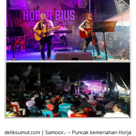
deliksumut.com | Samosir,- – Puncak kemeriahan Horja