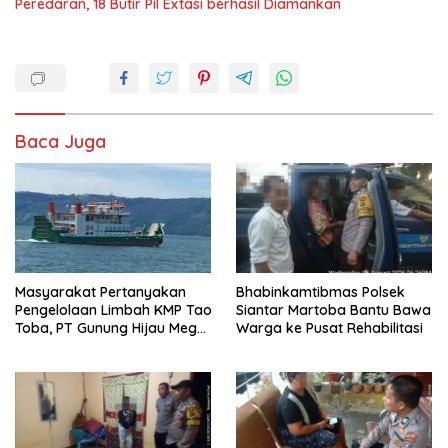
Peredaran, 18 Butir Pil Extasi berhasil Diamankan
Baca Juga
Masyarakat Pertanyakan
Bhabinkamtibmas Polsek
Pengelolaan Limbah KMP Tao
Siantar Martoba Bantu Bawa
Toba, PT Gunung Hijau Mega
Warga ke Pusat Rehabilitasi
Belum Berikan Penjelasan
Resmi