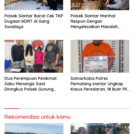
Polsek Siantar Barat Cek TKP
Polsek Siantar Marihat
Dugaan KDRT di Gang
Respon Dengan
Swadaya
Menyelesaikan Masalah
Abang Adik
Dua Perempuan Penikmat
Satnarkoba Polres
Sabu Menangis Saat
Pematang siantar Ungkap
Diringkus Polsek Gunung
Kasus Peredaran, 18 Butir Pil
Malela
Extasi berhasil Diamankan
Rekomendasi untuk kamu