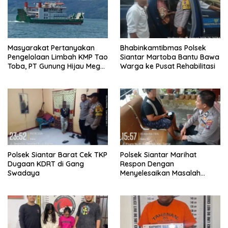
Masyarakat Pertanyakan
Bhabinkamtibmas Polsek
Pengelolaan Limbah KMP Tao
Siantar Martoba Bantu Bawa
Toba, PT Gunung Hijau Mega
Warga ke Pusat Rehabilitasi
Belum Berikan Penjelasan
Resmi
Polsek Siantar Barat Cek TKP
Polsek Siantar Marihat
Dugaan KDRT di Gang
Respon Dengan
Swadaya
Menyelesaikan Masalah
Abang Adik