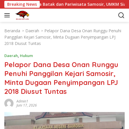
L
gkat Budaya Batak dan Pariwisata Samosir, UMKM Siap Tembus 
Breaking News
a
n
g
s
Beranda
Daerah
Pelapor Dana Desa Onan Runggu Penuhi
u
Panggilan Kejari Samosir, Minta Dugaan Penyimpangan LPJ
n
2018 Diusut Tuntas
g
k
Daerah
,
Hukum
e
Pelapor Dana Desa Onan Runggu
k
Penuhi Panggilan Kejari Samosir,
o
n
Minta Dugaan Penyimpangan LPJ
t
2018 Diusut Tuntas
e
n
Admin1
Juni 17, 2026