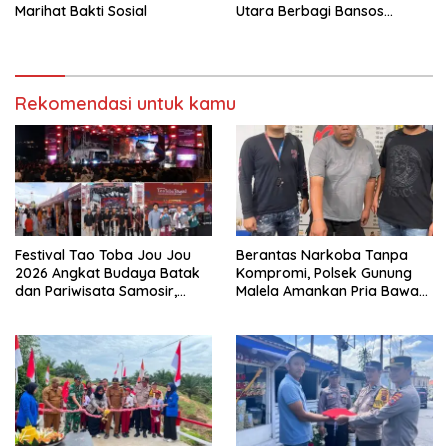
Marihat Bakti Sosial
Utara Berbagi Bansos
Kepada Warga
Rekomendasi untuk kamu
Festival Tao Toba Jou Jou
Berantas Narkoba Tanpa
2026 Angkat Budaya Batak
Kompromi, Polsek Gunung
dan Pariwisata Samosir,
Malela Amankan Pria Bawa
UMKM Siap Tembus Pasar
Sabu di Nagori Karangsari
Lebih Luas