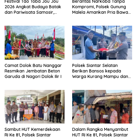
Festival Tao Toba Jou Jou
Berantas Narkoba Tanpa
2026 Angkat Budaya Batak
Kompromi, Polsek Gunung
dan Pariwisata Samosir,
Malela Amankan Pria Bawa
UMKM Siap Tembus Pasar
Sabu di Nagori Karangsari
Lebih Luas
Camat Dolok Batu Nanggar
Polsek Siantar Selatan
Resmikan Jembatan Beton
Berikan Bansos kepada
Garuda di Nagori Dolok Ilir I
Warga Kurang Mampu dan
Bendera Merah Putih
Sambut HUT Kemerdekaan
Dalam Rangka Menyambut
RI Ke 81, Polsek Siantar
HUT RI Ke 81, Polsek Siantar