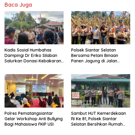
Baca Juga
Kadis Sosial Humbahas
Polsek Siantar Selatan
Dampingi Dr Eriko Silaban
Bersama Petani Binaan
Salurkan Donasi Kebakaran
Panen Jagung di Jalan
Rumah di Parlilitan
Manunggal Karya
Polres Pematangsiantar
Sambut HUT Kemerdekaan
Gelar Workshop Anti Bullying
RI Ke 81, Polsek Siantar
Bagi Mahasiswa FKIP USI
Selatan Bersihkan Rumah
Ibadah