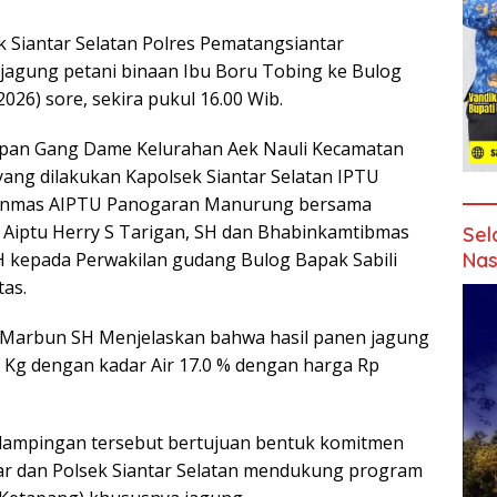
 Siantar Selatan Polres Pematangsiantar
jagung petani binaan Ibu Boru Tobing ke Bulog
26) sore, sekira pukul 16.00 Wib.
Simpan Gang Dame Kelurahan Aek Nauli Kecamatan
yang dilakukan Kapolsek Siantar Selatan IPTU
t Binmas AIPTU Panogaran Manurung bersama
Aiptu Herry S Tarigan, SH dan Bhabinkamtibmas
Sel
SH kepada Perwakilan gudang Bulog Bapak Sabili
Nas
as.
a Marbun SH Menjelaskan bahwa hasil panen jagung
1 Kg dengan kadar Air 17.0 % dengan harga Rp
ampingan tersebut bertujuan bentuk komitmen
ar dan Polsek Siantar Selatan mendukung program