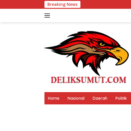
Langsung
Breaking News
Festival Tao Toba Jou Jou
ke
konten
Home
Nasional
Daerah
Politik