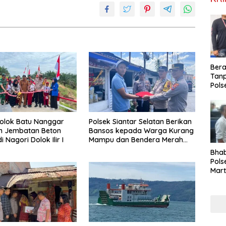
Ber
Tan
Pols
Ama
Sabu
Kara
olok Batu Nanggar
Polsek Siantar Selatan Berikan
n Jembatan Beton
Bansos kepada Warga Kurang
 Nagori Dolok Ilir I
Mampu dan Bendera Merah
Putih
Bha
Pols
Mar
Warg
Reha