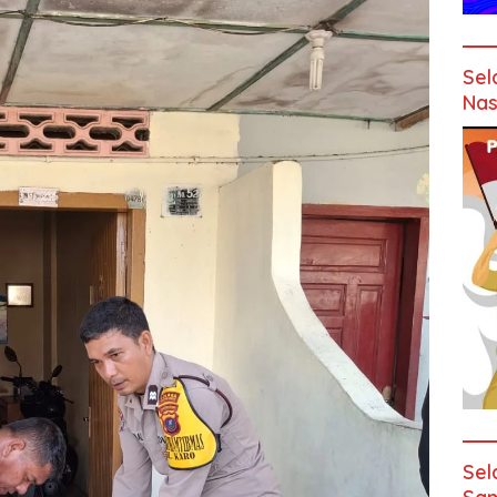
Sel
Nas
Sel