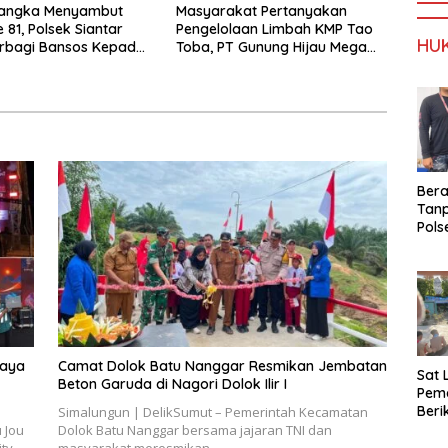
angka Menyambut
Masyarakat Pertanyakan
 81, Polsek Siantar
Pengelolaan Limbah KMP Tao
HU
erbagi Bansos Kepada
Toba, PT Gunung Hijau Mega
Belum Berikan Penjelasan
Resmi
Ber
Tan
Pols
Ama
Sabu
Kara
daya
Camat Dolok Batu Nanggar Resmikan Jembatan
Sat 
Beton Garuda di Nagori Dolok Ilir I
Pema
Ber
Simalungun | DelikSumut – Pemerintah Kecamatan
dan 
 Jou
Dolok Batu Nanggar bersama jajaran TNI dan
Lint
ity…
masyarakat meresmikan…