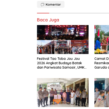
Komentar
Baca Juga
Festival Tao Toba Jou Jou
Camat D
2026 Angkat Budaya Batak
Resmika
dan Pariwisata Samosir, UMKM
Garuda di
Siap Tembus Pasar Lebih Luas