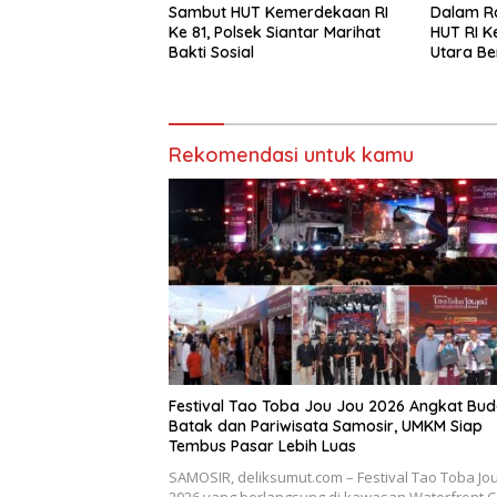
Sambut HUT Kemerdekaan RI
Dalam R
Ke 81, Polsek Siantar Marihat
HUT RI Ke
Bakti Sosial
Utara B
Warga
Rekomendasi untuk kamu
Festival Tao Toba Jou Jou 2026 Angkat Bu
Batak dan Pariwisata Samosir, UMKM Siap
Tembus Pasar Lebih Luas
SAMOSIR, deliksumut.com – Festival Tao Toba Jou
2026 yang berlangsung di kawasan Waterfront C