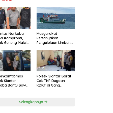
antas Narkoba
Masyarakat
pa Kompromi,
Pertanyakan
ek Gunung Malela
Pengelolaan Limbah
nkan Pria Bawa
KMP Tao Toba, PT
 di Nagori
Gunung Hijau Mega
ngsari
Belum Berikan
Penjelasan Resmi
binkamtibmas
Polsek Siantar Barat
ek Siantar
Cek TKP Dugaan
toba Bantu Bawa
KDRT di Gang
a ke Pusat
Swadaya
bilitasi
Selengkapnya