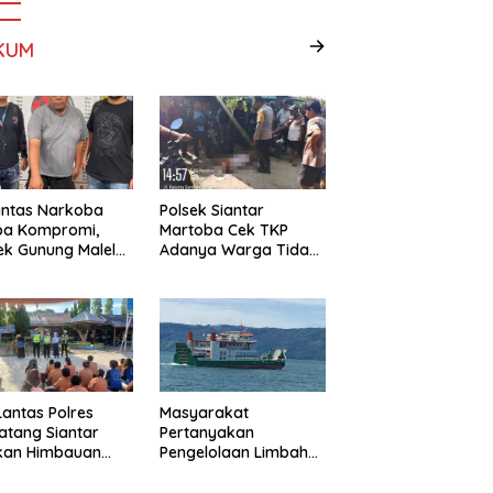
KUM
antas Narkoba
Polsek Siantar
pa Kompromi,
Martoba Cek TKP
ek Gunung Malela
Adanya Warga Tidak
nkan Pria Bawa
Sadarkan Diri
 di Nagori
ngsari
Lantas Polres
Masyarakat
tang Siantar
Pertanyakan
ikan Himbauan
Pengelolaan Limbah
Edukasi Lalu
KMP Tao Toba, PT
as di SMP Negeri 9
Gunung Hijau Mega