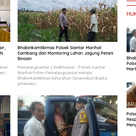
HU
ir,
Bhabinkamtibmas Polsek Siantar Marihat
3N
Sambang dan Monitoring Lahan Jagung Petani
Bha
Binaan
Pols
akan
Pematangsiantar | DelikSumut – Polsek Sianțar
Mar
eri
Marihat Polres Pematangsianțar melalui
Warg
Bhabinkamtibmas Kelurahan Simarimbun Bripka
Reha
Johannes…
Pols
Res
Meny
Masa