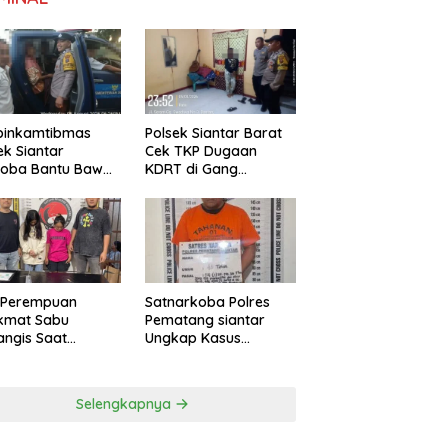
binkamtibmas
Polsek Siantar Barat
ek Siantar
Cek TKP Dugaan
toba Bantu Bawa
KDRT di Gang
a ke Pusat
Swadaya
bilitasi
Satnarkoba Polres
 Perempuan
Pematang siantar
ikmat Sabu
Ungkap Kasus
ngis Saat
Peredaran, 18 Butir Pil
ngkus Polsek
Extasi berhasil
ng Malela
Diamankan
Selengkapnya