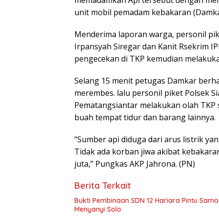
memadamkan Api tersebut dengan menyi
unit mobil pemadam kebakaran (Damkar
Menderima laporan warga, personil pik
Irpansyah Siregar dan Kanit Rsekrim I
pengecekan di TKP kemudian melakukan
Selang 15 menit petugas Damkar berha
merembes. lalu personil piket Polsek S
Pematangsiantar melakukan olah TKP s
buah tempat tidur dan barang lainnya.
“Sumber api diduga dari arus listrik ya
Tidak ada korban jiwa akibat kebakaran
juta,” Pungkas AKP Jahrona. (PN)
Berita Terkait
Bukti Pembinaan SDN 12 Hariara Pintu Samo
Menyanyi Solo