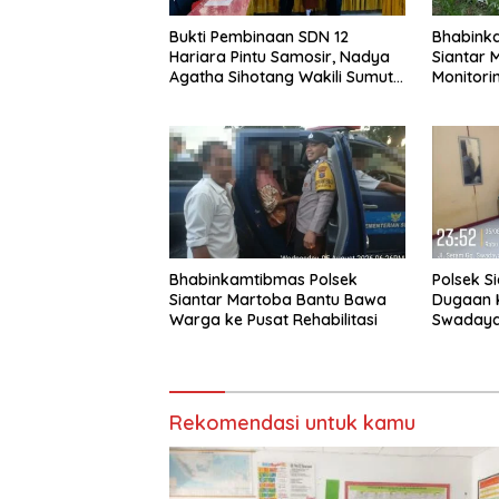
Bukti Pembinaan SDN 12
Bhabink
Hariara Pintu Samosir, Nadya
Siantar 
Agatha Sihotang Wakili Sumut
Monitori
di FlS3N Cabang Menyanyi Solo
Petani B
Bhabinkamtibmas Polsek
Polsek S
Siantar Martoba Bantu Bawa
Dugaan 
Warga ke Pusat Rehabilitasi
Swaday
Rekomendasi untuk kamu