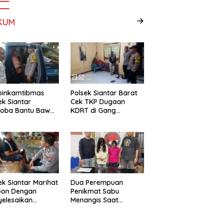
KUM
binkamtibmas
Polsek Siantar Barat
ek Siantar
Cek TKP Dugaan
toba Bantu Bawa
KDRT di Gang
a ke Pusat
Swadaya
bilitasi
ek Siantar Marihat
Dua Perempuan
pon Dengan
Penikmat Sabu
elesaikan
Menangis Saat
lah Abang Adik
Diringkus Polsek
Gunung Malela