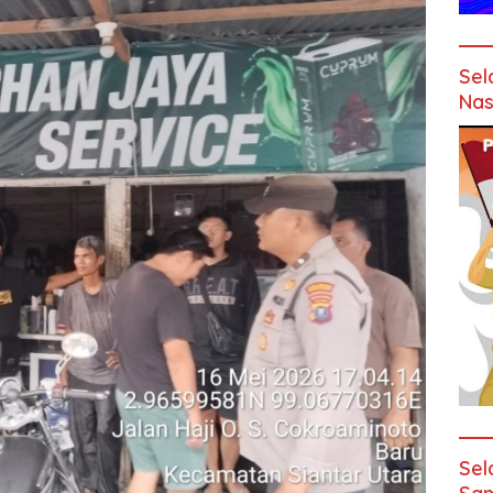
Sel
Nas
Sel