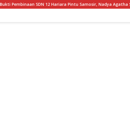
a Pintu Samosir, Nadya Agatha Sihotang Wakili Sumut di FlS3