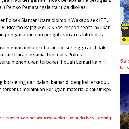
ram api dengan air. Tidak berapa lama petugas 2
) Pemko Pematangsiantar tiba dilokasi.
et Polsek Siantar Utara dipimpin Wakapolsek IPTU
PDA Ricardo Rajagukguk S.Sos respon cepat lakukan
 pengamanan dan pengaturan arus lalu lintas.
sil memadamkan kobaran api sehingga api tidak
iantar Utara bersama Tim Inafis Polres
Sel
erta menemukan terbakar 1 buah Lemari kain, 1
Nas
ng korsleting dari dalam kamar di bengkel tersebut.
 tersebut melainkan kerugian material ditaksir Rp5
sir, Nadya Agatha Sihotang Wakili Sumut di FlS3N Cabang