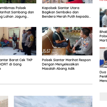
amtibmas Polsek
Kapolsek Siantar Utara
Marihat Sambang dan
Bagikan Sembako dan
ng Lahan Jagung
Bendera Merah Putih kepada
inaan
Warga Sambut HUT
Kemerdekaan RI ke 81
Bha
Pols
Mar
Warg
Reha
iantar Barat Cek TKP
Polsek Siantar Marihat Respon
KDRT di Gang
Dengan Menyelesaikan
a
Masalah Abang Adik
Dua
Pen
Mena
Diri
Gunu