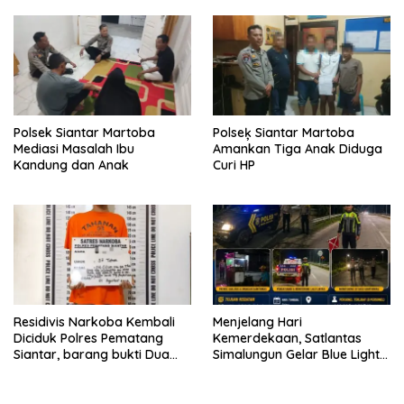
Polsek Siantar Martoba
Polseķ Siantar Martoba
Mediasi Masalah Ibu
Amankan Tiga Anak Diduga
Kandung dan Anak
Curi HP
Residivis Narkoba Kembali
Menjelang Hari
Diciduk Polres Pematang
Kemerdekaan, Satlantas
Siantar, barang bukti Dua
Simalungun Gelar Blue Light
Paket Sabu
Patrol Antisipasi Balap Liar
dan Begal di Jalur Siantar-
Saribudolok