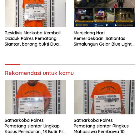
Residivis Narkoba Kembali
Menjelang Hari
Diciduk Polres Pematang
Kemerdekaan, Satlantas
Siantar, barang bukti Dua
Simalungun Gelar Blue Light
Paket Sabu
Patrol Antisipasi Balap Liar
dan Begal di Jalur Siantar-
Saribudolok
Rekomendasi untuk kamu
Satnarkoba Polres
Satnarkoba Polres
Pematang siantar Ungkap
Pematang siantar Ringkus
Kasus Peredaran, 18 Butir Pil
Mahasiswa Pembawa 10
Extasi berhasil Diamankan
Butir Ekstasi