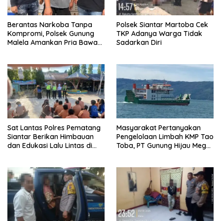
Berantas Narkoba Tanpa
Polsek Siantar Martoba Cek
Kompromi, Polsek Gunung
TKP Adanya Warga Tidak
Malela Amankan Pria Bawa
Sadarkan Diri
Sabu di Nagori Karangsari
Sat Lantas Polres Pematang
Masyarakat Pertanyakan
Siantar Berikan Himbauan
Pengelolaan Limbah KMP Tao
dan Edukasi Lalu Lintas di
Toba, PT Gunung Hijau Mega
SMP Negeri 9
Belum Berikan Penjelasan
Resmi