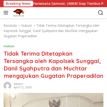
L
tak dan Pariwisata Samosir, UMKM Siap Tembus Pasar Lebih Lua
Breaking News
a
n
g
s
Beranda
Hukum
Tidak Terima Ditetapkan Tersangka oleh
u
Kapolsek Sunggal, Danil Syahputra dan Muchtar mengajukan
n
Gugatan Praperadilan
g
k
Hukum
e
Tidak Terima Ditetapkan
k
Tersangka oleh Kapolsek Sunggal,
o
n
Danil Syahputra dan Muchtar
t
mengajukan Gugatan Praperadilan
e
n
Admin1
April 12, 2026