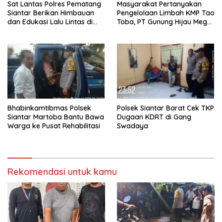
Sat Lantas Polres Pematang
Masyarakat Pertanyakan
Siantar Berikan Himbauan
Pengelolaan Limbah KMP Tao
dan Edukasi Lalu Lintas di
Toba, PT Gunung Hijau Mega
SMP Negeri 9
Belum Berikan Penjelasan
Resmi
Bhabinkamtibmas Polsek
Polsek Siantar Barat Cek TKP
Siantar Martoba Bantu Bawa
Dugaan KDRT di Gang
Warga ke Pusat Rehabilitasi
Swadaya
Rekomendasi untuk kamu